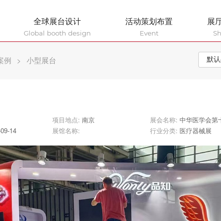
全球展台设计
活动策划布置
展
Global booth design
Event
S
案例
>
小型展台
项目地点:
南京
展会名称:
中华医学会第十六次全国生殖
-09-14
展馆名称:
行业分类:
医疗器械展