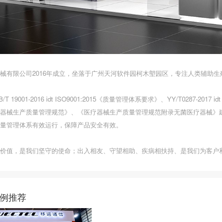
械有限公司2016年成立，坐落于广州天河软件园柯木塱园区，专注人类辅助
 19001-2016 idt ISO9001:2015《质量管理体系要求》、YY/T0287-201
器械生产质量管理规范》、《医疗器械生产质量管理规范附录无菌医疗器械》
量管理体系有效运行，保障产品安全有效。
价值，是我们坚守的使命；出入相友、守望相助、疾病相扶持、是我们为客户
例推荐