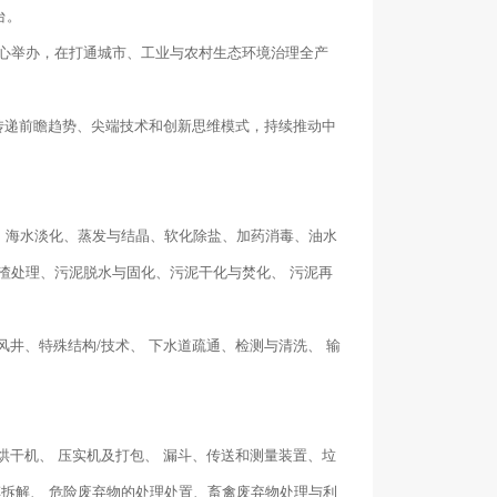
台。
博览中心举办，在打通城市、工业与农村生态环境治理全产
行业传递前瞻趋势、尖端技术和创新思维模式，持续推动中
置、海水淡化、蒸发与结晶、软化除盐、加药消毒、油水
渣处理、污泥脱水与固化、污泥干化与焚化、 污泥再
风井、特殊结构/技术、 下水道疏通、检测与清洗、 输
烘干机、 压实机及打包、 漏斗、传送和测量装置、垃
车拆解、 危险废弃物的处理处置、畜禽废弃物处理与利