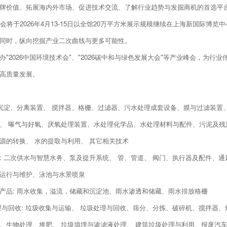
牌价值、拓展海内外市场、促进技术交流、了解行业趋势与发掘商机的首选平
博会将于2026年4月13-15日以全馆20万平方米展示规模继续在上海新国际
同时，纵向挖掘产业二次曲线与更多可能性。
办"2026中国环境技术会"、"2026碳中和与绿色发展大会"等产业峰会，为
高质量发展。
 沉淀、分离装置、 搅拌器、格栅、过滤器、污水处理成套设备、膜与过滤装
、 曝气与好氧、厌氧处理装置、水处理化学品、水处理材料与配件、污泥及残
源的转换、 水的提取与利用、 其它相关技术
: 二次供水与智慧水务、泵及提升系统、 管、管道、 阀门、执行器及配件、通
运行与维护、泳池与水景喷泉
产品: 雨水收集，溢流，储藏和沉淀池、雨水渗透和储藏、雨水排放格栅
理与回收: 垃圾收集与运输、 垃圾处理与回收、筛分、分拣、破碎机、搅拌器、
、生物处理、堆肥、 垃圾填埋与渗滤液处理、 建筑垃圾处理与利用、报废汽