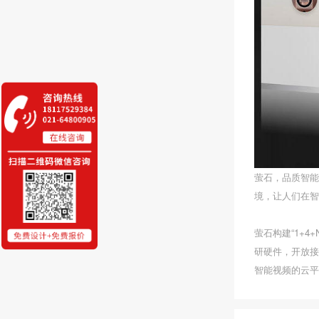
萤石，品质智能
境，让人们在智
萤石构建“1+
研硬件，开放接
智能视频的云平