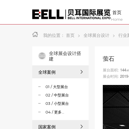
首页
Home
我的位置：
首页
>
全球展台设计
>
行业
全球展会设计搭
萤石
建
展台面积:
144
全球案例
展会时间:
2019
01 / 大型展台
02 / 中型展台
03 / 小型展台
04 / 更多...
国家案例