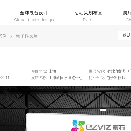
全球展台设计
活动策划布置
展
Global booth design
Event
S
案例
>
电子科技展
㎡
项目地点:
上海
展会名称:
亚洲消费类电子产品展览会（CE
-06-11
展馆名称:
上海新国际博览中心
行业分类:
电子科技展