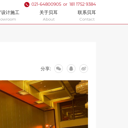
021-64800905
or
181 1752 9384
厅设计施工
关于贝耳
联系贝耳
howroom
About
Contact
分享: